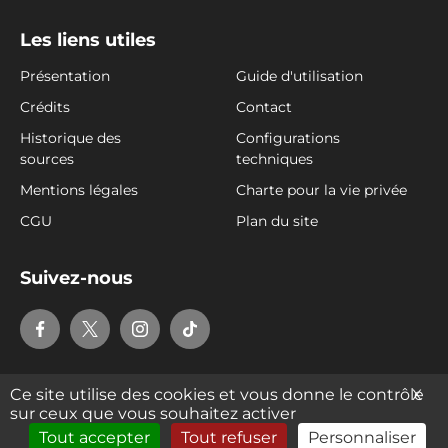
Les liens utiles
Présentation
Guide d'utilisation
Crédits
Contact
Historique des
Configurations
sources
techniques
Mentions légales
Charte pour la vie privée
CGU
Plan du site
Suivez-nous
Page
Page
Page
Page
Facebook
X
Instragram
TikTok
du
du
du
du
Ce site utilise des cookies et vous donne le contrôle
X
Département
Département
Département
Département
sur ceux que vous souhaitez activer
de
de
de
de
Tous droits de reproduction et de diffusion réservés ©2024
Tout accepter
Tout refuser
Personnaliser
Département de la Haute-Savoie
la
la
la
la