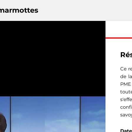
 marmottes
Les liens utiles
Présentation
Guide d'utilisation
Ré
Crédits
Contact
Historique des sources
Configurations techn
Ce r
de l
Mentions légales
Charte pour la vie pri
PME 
CGU
Plan du site
tout
s'ef
conf
savo
ts de reproduction et de diffusion réservés ©2024 Département de la Ha
Date