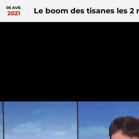
Panneau de gestion des cookies
06 AVR.
Le boom des tisanes les 2
2021
Département de la Haute-Savoie
Archives départementales 74
Cinémathèque des Pays de Savoie
Tous droi