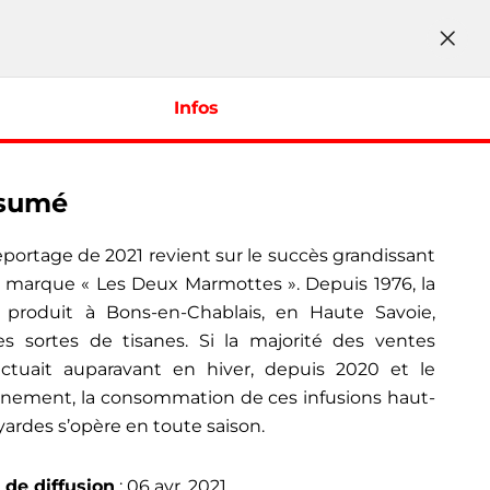
Infos
Suivez-nous
sumé
Page
Page
Page
Page
Facebook
X
Instragram
TikTok
iques
eportage de 2021 revient sur le succès grandissant
du
du
du
du
Département
Département
Département
Départ
a marque « Les Deux Marmottes ». Depuis 1976, la
vée
de
de
de
de
produit à Bons-en-Chablais, en Haute Savoie,
la
la
la
la
es sortes de tisanes. Si la majorité des ventes
Haute-
Haute-
Haute-
Haute-
fectuait auparavant en hiver, depuis 2020 et le
Savoie
Savoie
Savoie
Savoie
(nouvelle
(nouvelle
(nouvelle
(nouvel
inement, la consommation de ces infusions haut-
fenêtre)
fenêtre)
fenêtre)
fenêtre
yardes s’opère en toute saison.
ute-Savoie
 de diffusion
: 06 avr. 2021