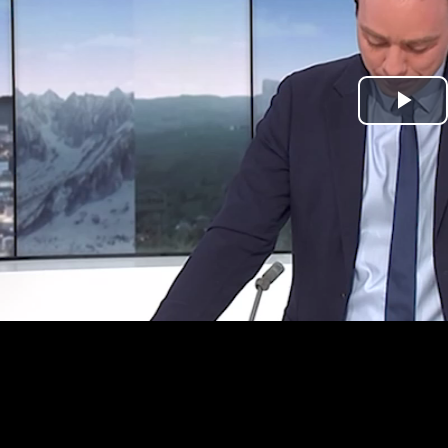
Lir
la
vi