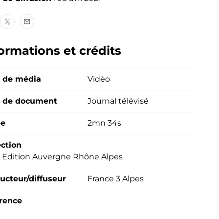
rtager
Partager
Partager
ce
ce
ormations et crédits
ntenu
contenu
contenu
r
sur
par
cebook
X
email
 de média
Vidéo
ouvelle
(nouvelle
nêtre)
fenêtre)
 de document
Journal télévisé
ée
2mn 34s
ection
0 Edition Auvergne Rhône Alpes
ucteur/diffuseur
France 3 Alpes
rence