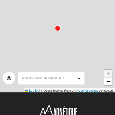
+
Positionner la carte sur :
−
Leaflet
|
© OpenStreetMap France | ©
OpenStreetMap
contributors